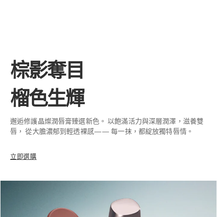
棕影奪目
榴色生輝
邂逅修護晶燦潤唇膏臻選新色。 以飽滿活力與深層潤澤，滋養雙
唇， 從大膽濃郁到輕透裸感—— 每一抹，都綻放獨特唇情。
立即選購