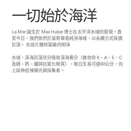
一切始於海洋
La Mer 誕生於 Max Huber 博士在太平洋水域的發現。直
至今日，我們依然於溫哥華島純淨海域，以永續方式採摘
巨藻。 在這片獨特富饒的明淨
水域，深海巨藻充分吸收深海養分（維他命 K、A、E、C
及鎂、鈣、鐵與抗氧化物質），每日生長可達60公分，向
上延伸迎接陽光與採集者。