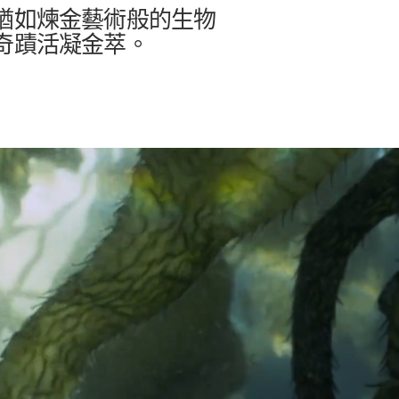
猶如煉金藝術般的生物
奇蹟活凝金萃。