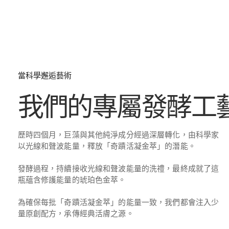
當科學邂逅藝術
我們的專屬發酵工
歷時四個月，巨藻與其他純淨成分經過深層轉化，由科學家
以光線和聲波能量，釋放「奇蹟活凝金萃」的潛能。
發酵過程，持續接收光線和聲波能量的洗禮，最終成就了這
瓶蘊含修護能量的琥珀色金萃。
為確保每批「奇蹟活凝金萃」的能量一致，我們都會注入少
量原創配方，承傳經典活膚之源。