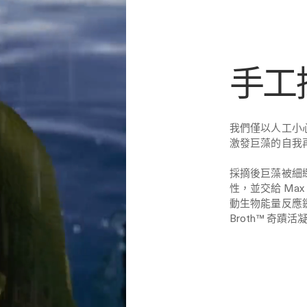
手工
我們僅以人工小
激發巨藻的自我
採摘後巨藻被細
性，並交給 Max
動生物能量反應鏈
Broth™ 奇蹟