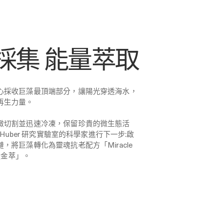
採集 能量萃取
心採收巨藻最頂端部分，讓陽光穿透海水，
再生力量。
緻切割並迅速冷凍，保留珍貴的微生態活
 Huber 研究實驗室的科學家進行下一步:啟
，將巨藻轉化為靈魂抗老配方「Miracle
活凝金萃」。