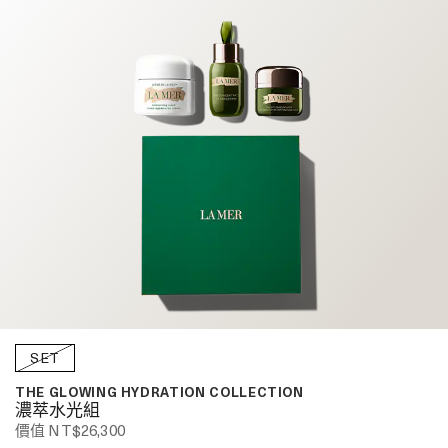
SET
THE GLOWING HYDRATION COLLECTION
濃萃水光組
價值 NT$26,300