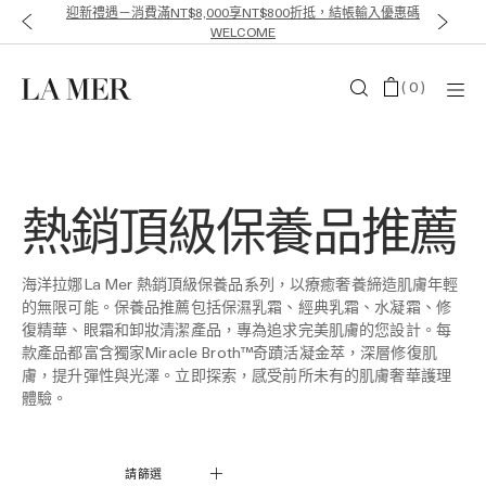
迎新禮遇－消費滿NT$8,000享NT$800折抵，結帳輸入優惠碼
WELCOME
(
0
)
熱銷頂級保養品推薦
海洋拉娜La Mer 熱銷頂級保養品系列，以療癒奢養締造肌膚年輕
的無限可能。保養品推薦包括保濕乳霜、經典乳霜、水凝霜、修
復精華、眼霜和卸妝清潔產品，專為追求完美肌膚的您設計。每
款產品都富含獨家Miracle Broth™奇蹟活凝金萃，深層修復肌
膚，提升彈性與光澤。立即探索，感受前所未有的肌膚奢華護理
體驗。
請篩選