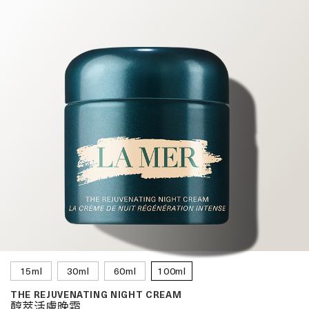
15ml
30ml
60ml
100ml
THE REJUVENATING NIGHT CREAM
醇萃活膚晚霜