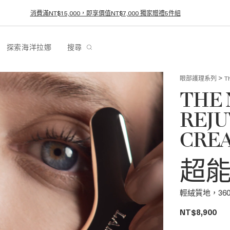
迎新禮遇－消費滿NT$8,000享NT$800折抵，結帳輸入優惠碼 WELCOME
探索海洋拉娜
搜尋
>
眼部護理系列
T
THE
REJU
CRE
超
輕絨質地，36
NT$8,900