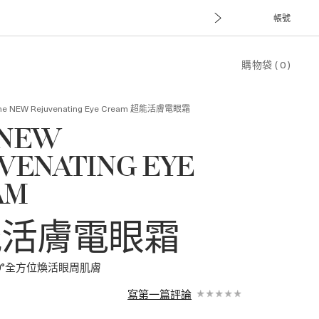
帳號
購物袋
(
0
)
he NEW Rejuvenating Eye Cream
超能活膚電眼霜
 NEW
VENATING EYE
AM
能活膚電眼霜
0°全方位煥活眼周肌膚
寫第一篇評論