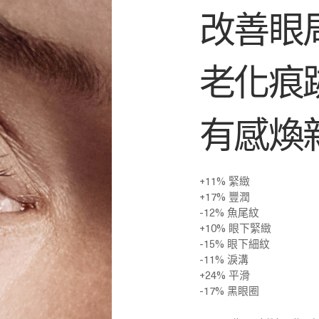
改善眼周
老化痕
有感煥
+11% 緊緻
+17% 豐潤
-12% 魚尾紋
+10% 眼下緊緻
-15% 眼下細紋
-11% 淚溝
+24% 平滑
-17% 黑眼圈