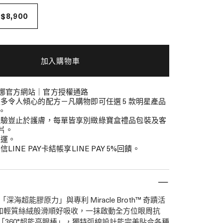
T$8,900
加入購物車
娜官方網站｜官方授權通路
更多令人傾心的配方－凡購物即可任選 5 款明星產品
。
體驗豈止於護膚，每單皆享別緻綠寶盒禮品包裝及客
片。
免運。
信LINE PAY卡結帳享LINE PAY 5%回饋。
 「深海超能膠原力」與專利 Miracle Broth™ 奇蹟活
如輕質絲絨般滑順好吸收，一抹啟動全方位眼周抗
「360°超能亮眼棒」，獨特弧線設計能完美貼合各種