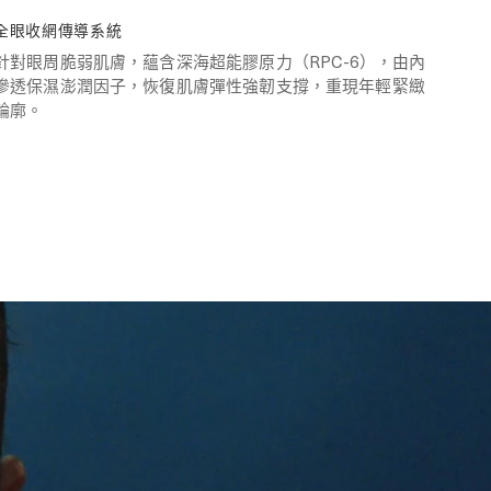
全眼收網傳導系統
針對眼周脆弱肌膚，蘊含深海超能膠原力（RPC-6），由內
滲透保濕澎潤因子，恢復肌膚彈性強韌支撐，重現年輕緊緻
輪廓。