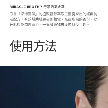
MIRACLE BROTH™ 奇蹟活凝金萃
取自「深海巨藻」的極致發酵萃取工藝提煉出的經典抗
老配方，有效幫助肌膚夜間蓄電，充飽所需的養份，提
升肌膚夜間煥新力，一覺醒來褪去疲憊感受年輕。
使用方法