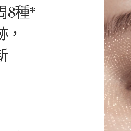
8種*
跡，
新