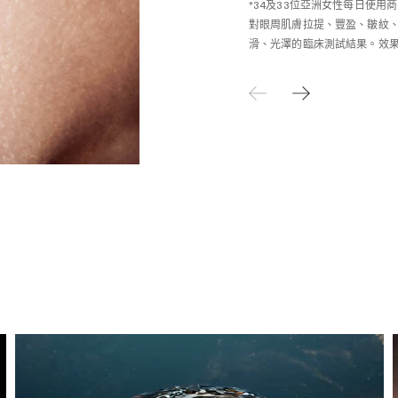
*34及33位亞洲女性每日使用
對眼周肌膚拉提、豐盈、皺紋
滑、光澤的臨床測試結果。效