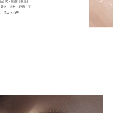
商品2次、連續12週後針
、緊緻、細紋、淚溝、平
果可能因人而異。