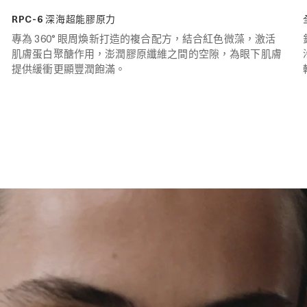
RPC-6 深海超能膠原力
專為 360° 眼周煥新打造的複合配方，結合紅色微藻，激活
肌膚蛋白聚醣作用，澎潤膠原纖維之間的空隙，為眼下肌膚
提供緩衝更顯豐潤飽滿。