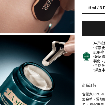
15ml / N
海洋拉
•探索
試用禮
•奢寵
製化卡
•全站
•綁定中
商品詳情
含獨家 RPC-6
凝金萃，質地
老。 搭配專屬