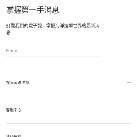
掌握第一手消息
訂閱我們的電子報，掌握海洋拉娜世界的最新消
息
探索海洋拉娜
我們的經典傳承
海洋拉娜極致工藝
客服中心
溯源奇蹟活凝金萃™
蔚藍之心基金
0800-668-800
美麗加冕會員計畫
聯絡我們