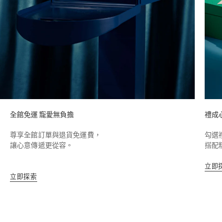
全館免運 寵愛無負擔
禮成
尊享全館訂單與退貨免運費，
勾選
讓心意傳遞更從容。
搭配
立即
立即探索