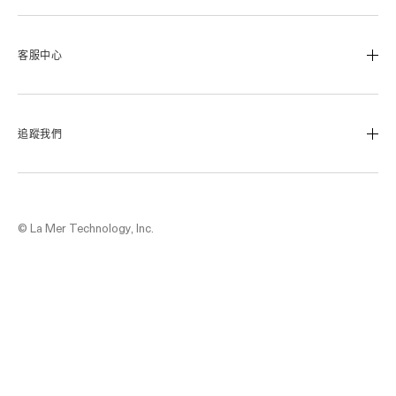
我們的經典傳承
海洋拉娜極致工藝
客服中心
溯源奇蹟活凝金萃™
蔚藍之心基金
0800-668-800
美麗加冕會員計畫
聯絡我們
追蹤我們
退換貨服務
運送服務
Instagram
查詢訂單
Facebook
© La Mer Technology, Inc.
尋找專櫃
LINE