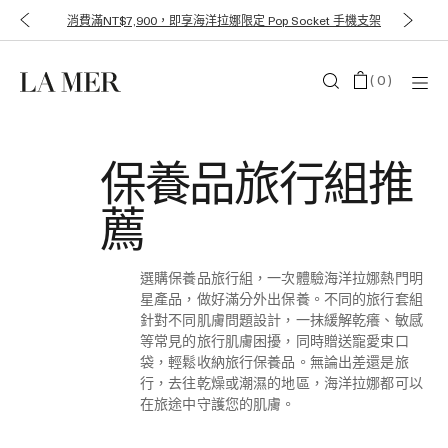
消費滿NT$12,000，即享價值NT$3,700 獨家贈禮3件組
(
0
)
保養品旅行組推
薦
選購保養品旅行組，一次體驗海洋拉娜熱門明
星產品，做好滿分外出保養。不同的旅行套組
針對不同肌膚問題設計，一抹緩解乾癢、敏感
等常見的旅行肌膚困擾，同時贈送寵愛束口
袋，輕鬆收納旅行保養品。無論出差還是旅
行，去往乾燥或潮濕的地區，海洋拉娜都可以
在旅途中守護您的肌膚。