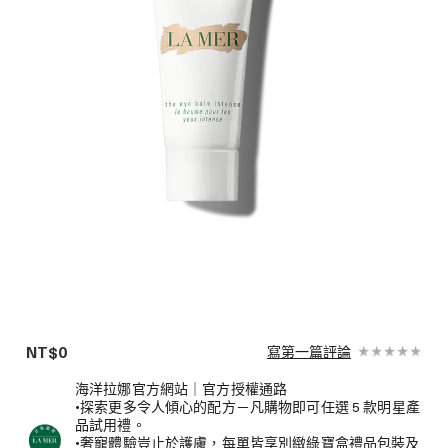
NT$0
寫第一篇評論
海洋拉娜官方網站｜官方授權通路
•探索更多令人傾心的配方－凡購物即可任選 5 款明星產
品試用禮。
•奢寵體驗豈止於護膚，每單皆享別緻綠寶盒禮品包裝及