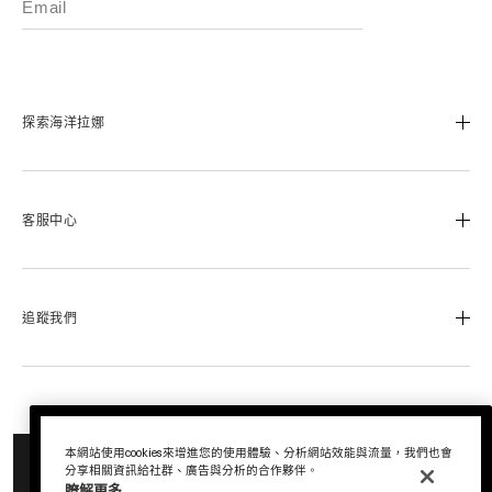
探索海洋拉娜
我們的經典傳承
海洋拉娜極致工藝
客服中心
溯源奇蹟活凝金萃™
蔚藍之心基金
0800-668-800
美麗加冕會員計畫
聯絡我們
追蹤我們
退換貨服務
運送服務
Instagram
查詢訂單
Facebook
© La Mer Technology, Inc.
尋找專櫃
LINE
本網站使用cookies來增進您的使用體驗、分析網站效能與流量，我們也會
通知我
分享相關資訊給社群、廣告與分析的合作夥伴。
瞭解更多