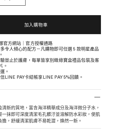
加入購物車
娜官方網站｜官方授權通路
更多令人傾心的配方－凡購物即可任選 5 款明星產品
。
體驗豈止於護膚，每單皆享別緻綠寶盒禮品包裝及客
片。
免運。
信LINE PAY卡結帳享LINE PAY 5%回饋。
盈清新的質地，富含海洋精華成分及海洋微分子水，
輕一抹即可深度清潔毛孔髒汙並溶解防水彩妝，使肌
負擔，舒緩清潔肌膚不易乾澀，煥然一新。