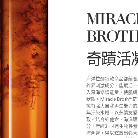
MIRAC
BROT
奇蹟活
海洋拉娜每款商品都蘊含
外界刺激成分，能賦活、
入深海修護能量，使肌膚
狀態。Miracle Brot
擁有強大自我再生能力的
無汙染水域，以永續友愛
取。結合維他命、海洋礦
分，歷經3、4月生物性
海潮聲，得以釋放出強大