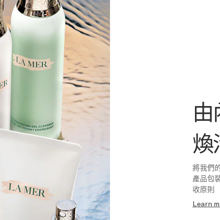
由
煥
將我們
產品包裝
收原則
learn 