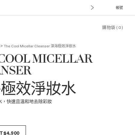
帳號
購物袋
(
0
)
>
The Cool Micellar Cleanser
深海極效淨妝水
COOL MICELLAR
ANSER
海極效淨妝水
水，快速且溫和地去除彩妝
NT$4,900