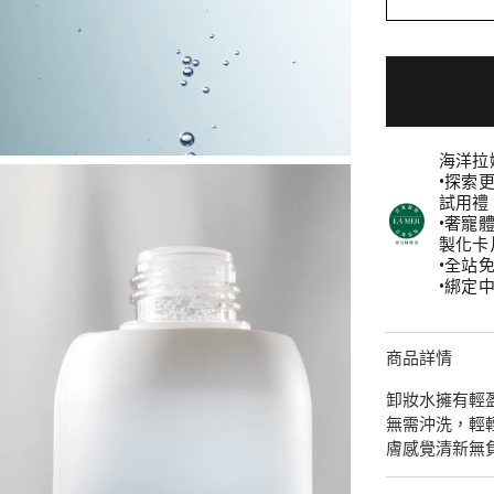
海洋拉
•探索
試用禮
•奢寵
製化卡
•全站
•綁定中
商品詳情
卸妝水擁有輕
無需沖洗，輕
膚感覺清新無