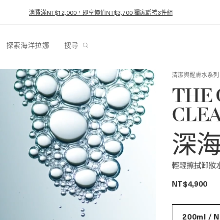
消費滿NT$12,000，即享價值NT$3,700 獨家贈禮3件組
探索海洋拉娜
搜尋
清潔與醒膚水系列
THE 
CLE
深
輕輕擦拭卸妝
NT$4,900
200ml / 