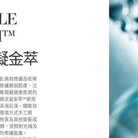
LE
H™
凝金萃
此高效修護及抵禦
修護脆弱肌膚，注
展現最健康柔潤的
h™奇蹟活凝金萃™使用
深海巨藻，擷取自
環境方式手工摘
物質及其他營養成
發酵，並照射光線及
的修護能量。