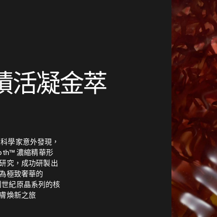
蹟活凝金萃
的一位科學家意外發現，
roth™ 濃縮精華形
研究，成功研製出
為極致奢華的
 Mer 創世紀原晶系列的核
膚煥新之旅