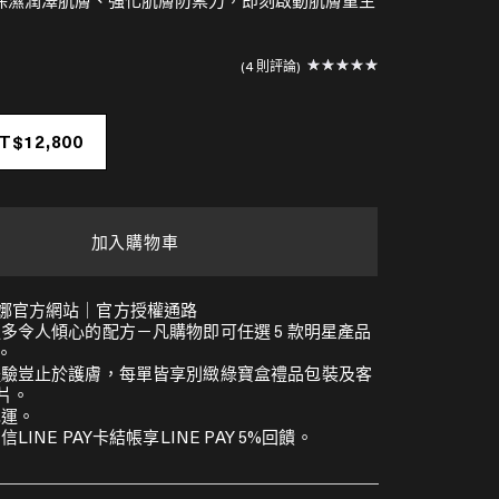
保濕潤澤肌膚、強化肌膚防禦力，即刻啟動肌膚重生
4 則評論
NT$12,800
加入購物車
娜官方網站｜官方授權通路
更多令人傾心的配方－凡購物即可任選 5 款明星產品
。
體驗豈止於護膚，每單皆享別緻綠寶盒禮品包裝及客
片。
免運。
信LINE PAY卡結帳享LINE PAY 5%回饋。