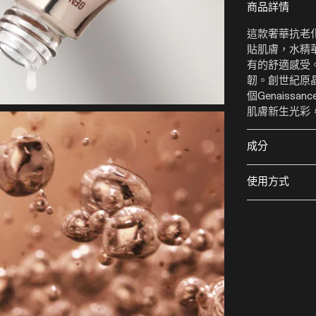
商品詳情
這款奢華抗老
貼肌膚，水精
有的舒適感受
韌。創世紀原
個Genaissa
肌膚新生光彩
成分
使用方式