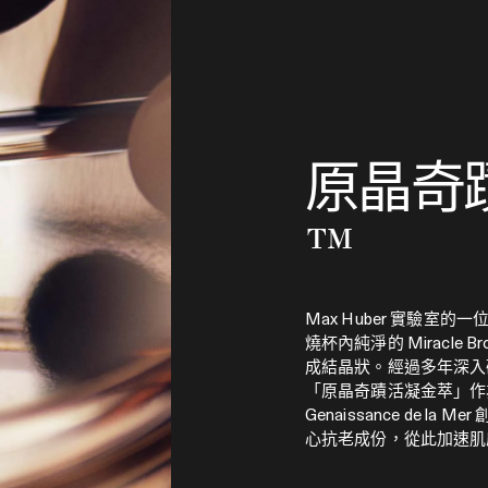
原晶奇
™
Max Huber 實驗室
燒杯內純淨的 Miracle B
成結晶狀。經過多年深入
「原晶奇蹟活凝金萃」作
Genaissance de la
心抗老成份，從此加速肌