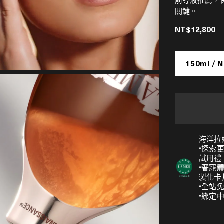
前導液推薦，
關鍵。
NT$12,800
150ml / 
海洋拉
•探索
試用禮
•奢寵
製化卡
•全站
•綁定中