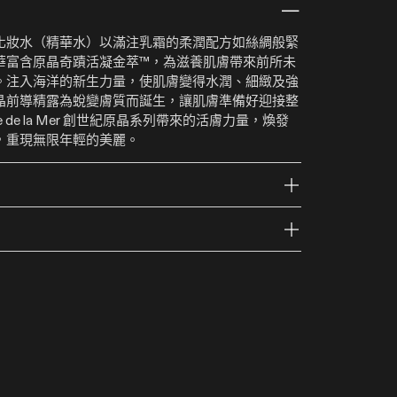
化妝水（精華水）以滿注乳霜的柔潤配方如絲綢般緊
華富含原晶奇蹟活凝金萃™，為滋養肌膚帶來前所未
。注入海洋的新生力量，使肌膚變得水潤、細緻及強
晶前導精露為蛻變膚質而誕生，讓肌膚準備好迎接整
nce de la Mer 創世紀原晶系列帶來的活膚力量，煥發
，重現無限年輕的美麗。