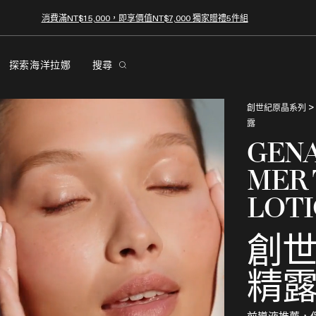
消費滿NT$15,000，即享價值NT$7,000 獨家贈禮5件組
探索海洋拉娜
搜尋
創世紀原晶系列
露
GENA
MER 
LOT
創
精