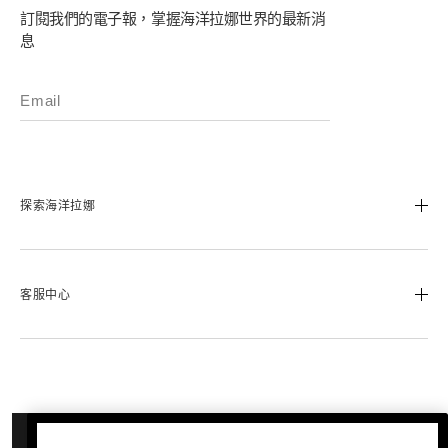
訂閱我們的電子報，掌握海洋拉娜世界的最新消
息
探索海洋拉娜
我們的經典傳承
海洋拉娜極致工藝
客服中心
溯源奇蹟活凝金萃™
蔚藍之心基金
0800-668-800
美麗加冕會員計畫
聯絡我們
追蹤我們
退換貨服務
運送服務
Instagram
加入購物車