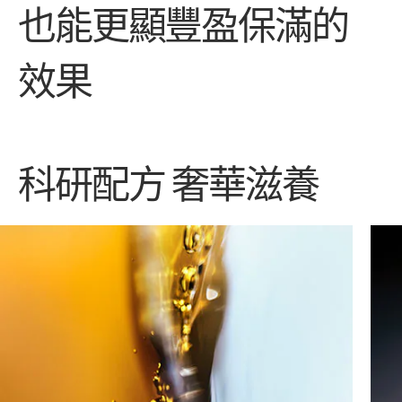
也能更顯豐盈保滿的
效果
科研配方 奢華滋養