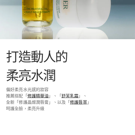
打造動人的
柔亮水潤
偏好柔亮水光感的妝容
推薦搭配「
修護精華油
」、「
舒芙乳霜
」、
全新「修護晶燦潤唇膏」、以及「
修護唇萃
」
呵護全臉，柔亮升級