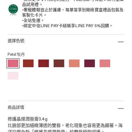
品試用禮。
•奢寵體驗豈止於護膚，每單皆享別緻綠寶盒禮品包裝及
客製化卡片。
•全站免運。
•綁定中信LINE PAY卡結帳享LINE PAY 5%回饋。
選擇色號:
Petal 牡丹
商品詳情
修護晶燦潤唇膏3.4 g
比臉部更加細緻薄透的雙唇，老化現象也容易更為顯著。海
洋拉娜全新「修護晶燦潤唇膏」給雙唇極致呵護。