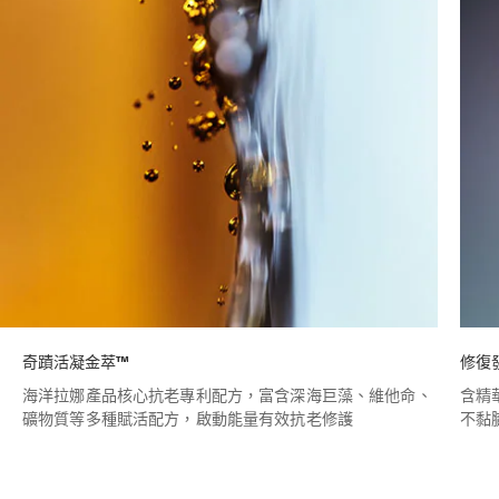
奇蹟活凝金萃™
修復
含精
海洋拉娜產品核心抗老專利配方，富含深海巨藻、維他命、
不黏
礦物質等多種賦活配方，啟動能量有效抗老修護