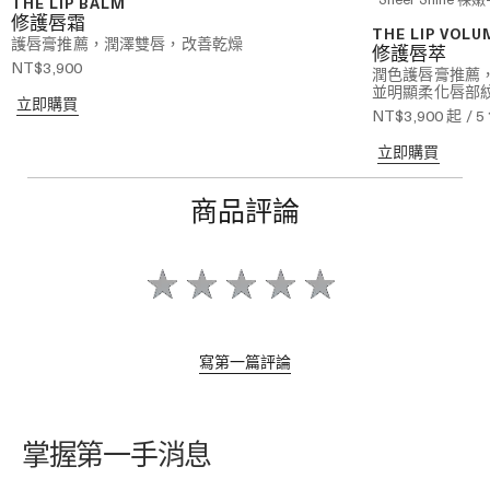
THE LIP BALM
修護唇霜
THE LIP VOLU
護唇膏推薦，潤澤雙唇，改善乾燥
修護唇萃
NT$3,900
潤色護唇膏推薦
並明顯柔化唇部
立即購買
NT$3,900
起 / 
立即購買
商品評論
寫第一篇評論
掌握第一手消息