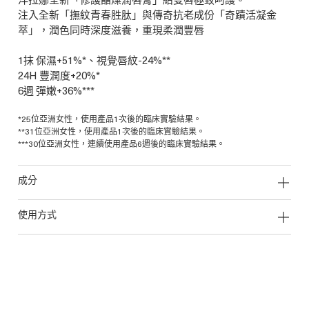
注入全新「撫紋青春胜肽」與傳奇抗老成份「奇蹟活凝金
萃」，潤色同時深度滋養，重現柔潤豐唇
1抹 保濕+51%*、視覺唇紋-24%**
24H 豐潤度+20%*
6週 彈嫩+36%***
*25位亞洲女性，使用產品1次後的臨床實驗結果。
**31位亞洲女性，使用產品1次後的臨床實驗結果。
***30位亞洲女性，連續使用產品6週後的臨床實驗結果。
成分
使用方式