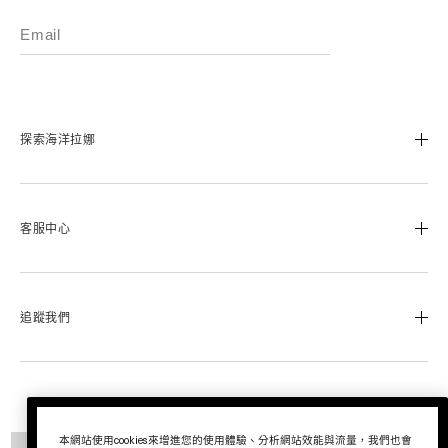
探索海洋拉娜
我們的經典傳承
海洋拉娜極致工藝
客服中心
溯源奇蹟活凝金萃™
蔚藍之心基金
0800-668-800
美麗加冕會員計畫
聯絡我們
追蹤我們
退換貨服務
運送服務
Instagram
查詢訂單
Facebook
© La Mer Technology, Inc.
尋找專櫃
LINE
本網站使用cookies來增進您的使用體驗、分析網站效能與流量，我們也會