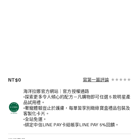
NT$0
寫第一篇評論
海洋拉娜官方網站｜官方授權通路
•探索更多令人傾心的配方－凡購物即可任選 5 款明星產
品試用禮。
•奢寵體驗豈止於護膚，每單皆享別緻綠寶盒禮品包裝及
客製化卡片。
•全站免運。
•綁定中信LINE PAY卡結帳享LINE PAY 5%回饋。