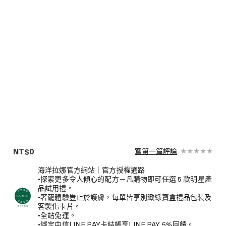
NT$0
寫第一篇評論
海洋拉娜官方網站｜官方授權通路
•探索更多令人傾心的配方－凡購物即可任選 5 款明星產
品試用禮。
•奢寵體驗豈止於護膚，每單皆享別緻綠寶盒禮品包裝及
客製化卡片。
•全站免運。
•綁定中信LINE PAY卡結帳享LINE PAY 5%回饋。