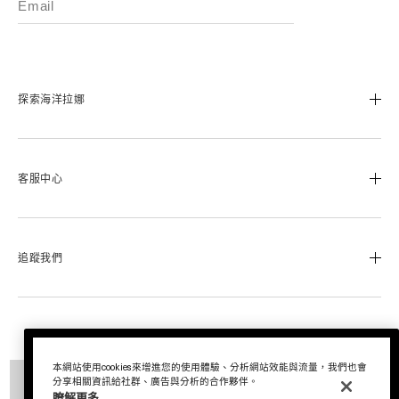
探索海洋拉娜
我們的經典傳承
海洋拉娜極致工藝
客服中心
溯源奇蹟活凝金萃™
蔚藍之心基金
0800-668-800
美麗加冕會員計畫
聯絡我們
追蹤我們
退換貨服務
運送服務
Instagram
查詢訂單
Facebook
© La Mer Technology, Inc.
尋找專櫃
LINE
本網站使用cookies來增進您的使用體驗、分析網站效能與流量，我們也會
分享相關資訊給社群、廣告與分析的合作夥伴。
商品目前不存在
瞭解更多