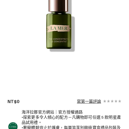
NT$0
寫第一篇評論
海洋拉娜官方網站｜官方授權通路
•探索更多令人傾心的配方－凡購物即可任選 5 款明星產
品試用禮。
•奢寵體驗豈止於護膚，每單皆享別緻綠寶盒禮品包裝及