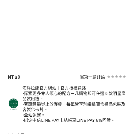
NT$0
寫第一篇評論
海洋拉娜官方網站｜官方授權通路
•探索更多令人傾心的配方－凡購物即可任選 5 款明星產
品試用禮。
•奢寵體驗豈止於護膚，每單皆享別緻綠寶盒禮品包裝及
客製化卡片。
•全站免運。
•綁定中信LINE PAY卡結帳享LINE PAY 5%回饋。