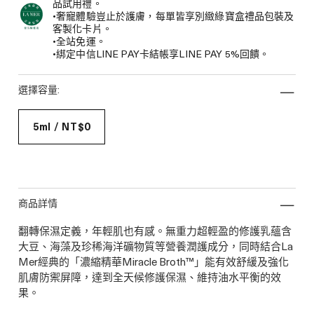
品試用禮。
•奢寵體驗豈止於護膚，每單皆享別緻綠寶盒禮品包裝及
客製化卡片。
•全站免運。
•綁定中信LINE PAY卡結帳享LINE PAY 5%回饋。
選擇容量:
5ml / NT$0
商品詳情
翻轉保濕定義，年輕肌也有感。無重力超輕盈的修護乳蘊含
大豆、海藻及珍稀海洋礦物質等營養潤護成分，同時結合La
Mer經典的「濃縮精華Miracle Broth™」能有效舒緩及強化
肌膚防禦屏障，達到全天候修護保濕、維持油水平衡的效
果。