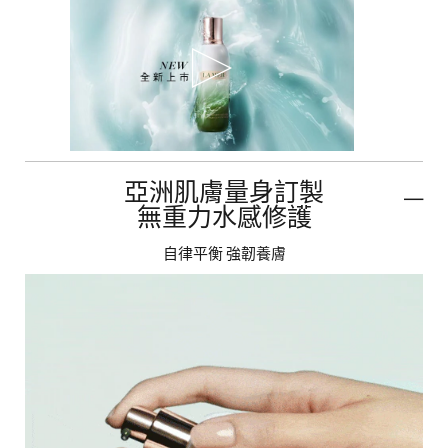
亞洲肌膚量身訂製
無重力水感修護
自律平衡 強韌養膚