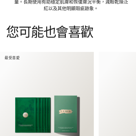
量。長期使用有助穩定肌膚和恢復膚況平衡，減輕乾燥泛
含
紅以及其他明顯瑕疵跡象。
您可能也會喜歡
最受喜愛