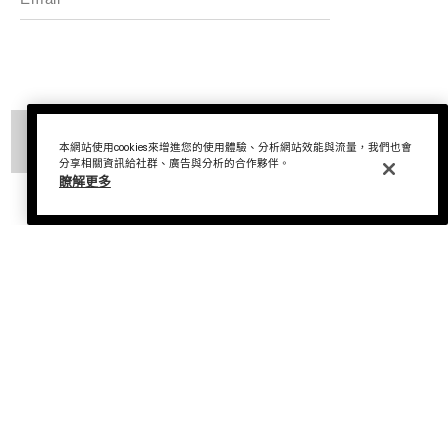
探索海洋拉娜
商品目前不存在
本網站使用cookies來增進您的使用體驗、分析網站效能與流量，我們也會
我們的經典傳承
分享相關資訊給社群、廣告與分析的合作夥伴。
瞭解更多
海洋拉娜極致工藝
客服中心
溯源奇蹟活凝金萃™
蔚藍之心基金
0800-668-800
美麗加冕會員計畫
聯絡我們
追蹤我們
退換貨服務
運送服務
Instagram
查詢訂單
Facebook
© La Mer Technology, Inc.
尋找專櫃
LINE