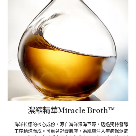
濃縮精華Miracle Broth™
海洋拉娜的核心成份，源自海洋深海巨藻，透過獨特發酵
蘊
工序精煉而成。可顯著舒緩肌膚，為肌膚注入療癒保濕能
大