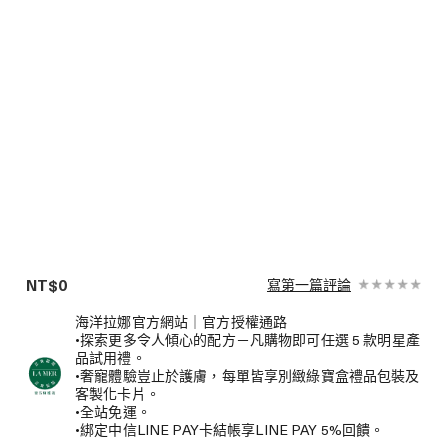
NT$0
寫第一篇評論
海洋拉娜官方網站｜官方授權通路
•探索更多令人傾心的配方－凡購物即可任選 5 款明星產
品試用禮。
•奢寵體驗豈止於護膚，每單皆享別緻綠寶盒禮品包裝及
客製化卡片。
•全站免運。
•綁定中信LINE PAY卡結帳享LINE PAY 5%回饋。