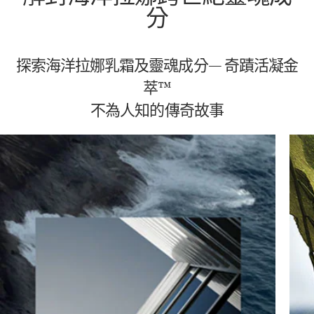
分
探索海洋拉娜乳霜及靈魂成分— 奇蹟活凝金
萃™
不為人知的傳奇故事