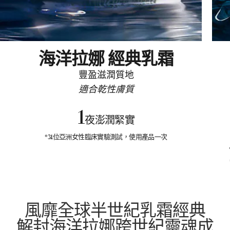
海洋拉娜 經典乳霜
豐盈滋潤質地
適合乾性膚質
1
夜澎潤緊實
*31位亞洲女性臨床實驗測試，使用產品一次
風靡全球半世紀乳霜經典
解封海洋拉娜跨世紀靈魂成