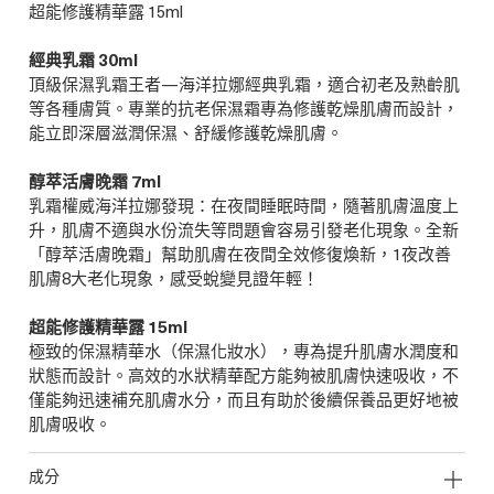
超能修護精華露 15ml
經典乳霜 30ml
頂級保濕乳霜王者—海洋拉娜經典乳霜，適合初老及熟齡肌
等各種膚質。專業的抗老保濕霜專為修護乾燥肌膚而設計，
能立即深層滋潤保濕、舒緩修護乾燥肌膚。
醇萃活膚晚霜 7ml
乳霜權威海洋拉娜發現：在夜間睡眠時間，隨著肌膚溫度上
升，肌膚不適與水份流失等問題會容易引發老化現象。全新
「醇萃活膚晚霜」幫助肌膚在夜間全效修復煥新，1夜改善
肌膚8大老化現象，感受蛻變見證年輕！
超能修護精華露 15ml
極致的保濕精華水（保濕化妝水），專為提升肌膚水潤度和
狀態而設計。高效的水狀精華配方能夠被肌膚快速吸收，不
僅能夠迅速補充肌膚水分，而且有助於後續保養品更好地被
肌膚吸收。
成分