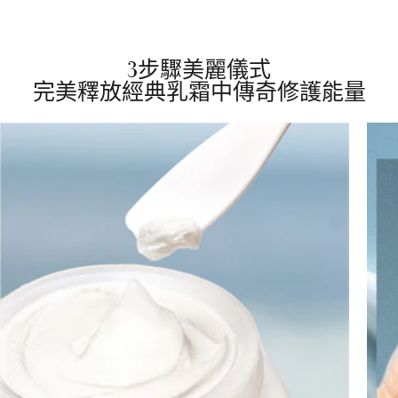
3步驟美麗儀式
完美釋放經典乳霜中傳奇修護能量