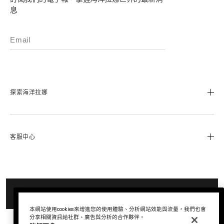
息
探索海洋拉娜
我們的經典傳承
海洋拉娜極致工藝
客服中心
溯源奇蹟活凝金萃™
蔚藍之心基金
0800-668-800
美麗加冕會員計畫
聯絡我們
追蹤我們
加入購物車
退換貨服務
運送服務
Instagram
本網站使用cookies來增進您的使用體驗、分析網站效能與流量，我們也會
分享相關資訊給社群、廣告與分析的合作夥伴。
查詢訂單
Facebook