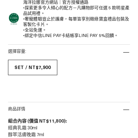
海洋拉娜官方網站｜官方授權通路
•探索更多令人傾心的配方－凡購物即可任選 5 款明星產
品試用禮。
•奢寵體驗豈止於護膚，每單皆享別緻綠寶盒禮品包裝及
客製化卡片。
•全站免運。
•綁定中信LINE PAY卡結帳享LINE PAY 5%回饋。
選擇容量:
SET / NT$7,900
商品詳情
組合內容 (價值 NT$11,800):
經典乳霜 30ml
醇萃活膚晚霜 7ml