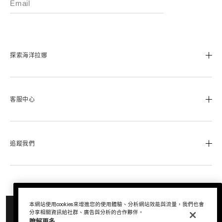
探索海洋拉娜
我們的經典傳承
海洋拉娜極致工藝
客服中心
溯源奇蹟活凝金萃™
蔚藍之心基金
0800-668-800
美麗加冕會員計畫
聯絡我們
追蹤我們
退換貨服務
運送服務
Instagram
查詢訂單
Facebook
© La Mer Technology, Inc.
尋找專櫃
LINE
本網站使用cookies來增進您的使用體驗、分析網站效能與流量，我們也會
通知我
分享相關資訊給社群、廣告與分析的合作夥伴。
瞭解更多