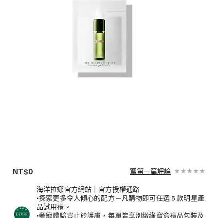
NT$0
寫第一篇評論
海洋拉娜官方網站｜官方授權通路
•探索更多令人傾心的配方－凡購物即可任選 5 款明星產
品試用禮。
•奢寵體驗豈止於護膚，每單皆享別緻綠寶盒禮品包裝及