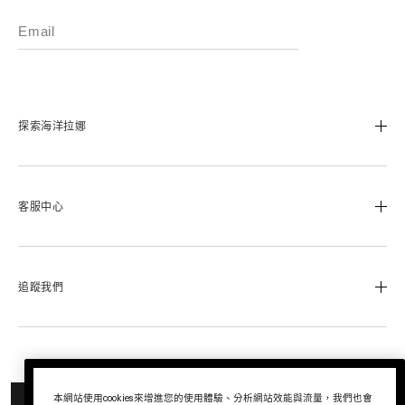
探索海洋拉娜
我們的經典傳承
海洋拉娜極致工藝
客服中心
溯源奇蹟活凝金萃™
蔚藍之心基金
0800-668-800
美麗加冕會員計畫
聯絡我們
追蹤我們
退換貨服務
運送服務
Instagram
查詢訂單
Facebook
© La Mer Technology, Inc.
尋找專櫃
LINE
本網站使用cookies來增進您的使用體驗、分析網站效能與流量，我們也會