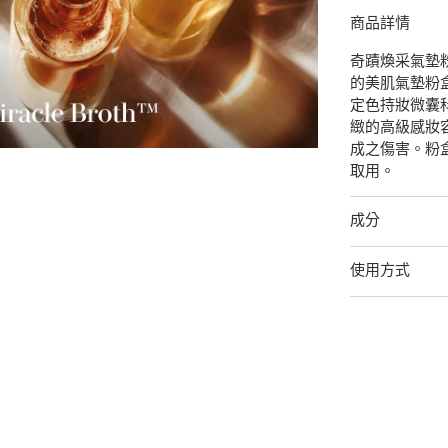
商品詳情
奇蹟煥采氣墊
的美肌氣墊粉盒。
定色持妝微囊
緻的高級感妝
成之傷害。粉
取用。
成分
使用方式