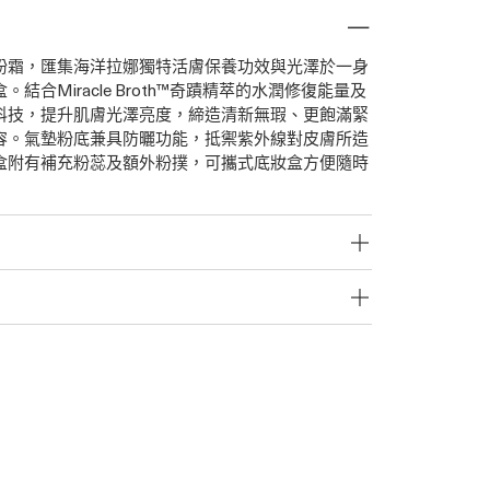
粉霜，匯集海洋拉娜獨特活膚保養功效與光澤於一身
結合Miracle Broth™奇蹟精萃的水潤修復能量及
科技，提升肌膚光澤亮度，締造清新無瑕、更飽滿緊
容。氣墊粉底兼具防曬功能，抵禦紫外線對皮膚所造
盒附有補充粉蕊及額外粉撲，可攜式底妝盒方便隨時