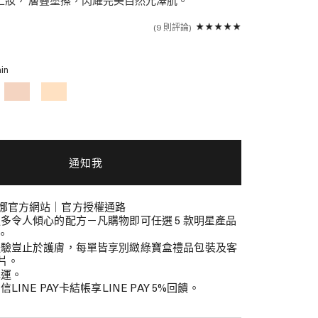
上妝， 層疊塗擦，閃耀完美自然光澤肌。
9 則評論
in
通知我
娜官方網站｜官方授權通路
更多令人傾心的配方－凡購物即可任選 5 款明星產品
。
體驗豈止於護膚，每單皆享別緻綠寶盒禮品包裝及客
片。
免運。
信LINE PAY卡結帳享LINE PAY 5%回饋。