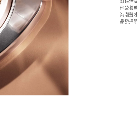
奇蹟活
他營養
海潮聲
品發揮