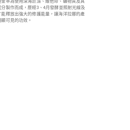
凝金萃為使用深海巨藻、維他命、礦物質及其
成分製作而成，歷經3、4月發酵並照射光線及
才能釋放出強大的修護能量，讓海洋拉娜的產
明顯可見的功效。