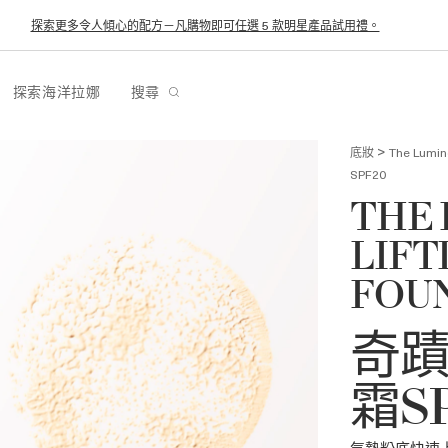
探索更多令人傾心的配方－凡購物即可任選 5 款明星產品試用禮。
探索海洋拉娜
搜尋
>
底妝
The Lumin
SPF20
THE
LIFT
FOUN
奇
霜SP