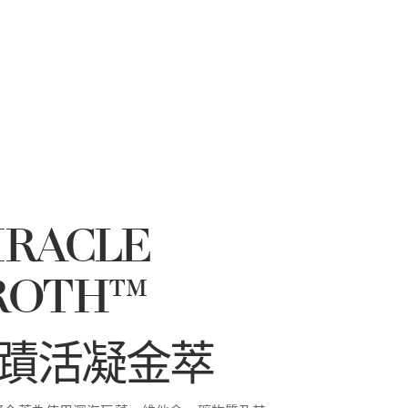
IRACLE
ROTH™
蹟活凝金萃