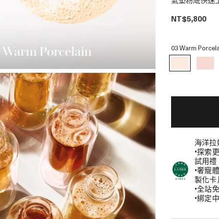
氣墊粉底快速
NT$5,800
03 Warm Porcela
海洋拉
•探索
試用禮
•奢寵
製化卡
•全站
•綁定中