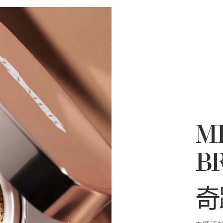
M
B
奇