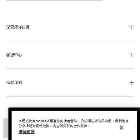
探索海洋拉娜
我們的經典傳承
海洋拉娜極致工藝
客服中心
溯源奇蹟活凝金萃™
蔚藍之心基金
0800-668-800
美麗加冕會員計畫
聯絡我們
追蹤我們
退換貨服務
運送服務
Instagram
查詢訂單
Facebook
© La Mer Technology, Inc.
尋找專櫃
LINE
本網站使用cookies來增進您的使用體驗、分析網站效能與流量，我們也會
分享相關資訊給社群、廣告與分析的合作夥伴。
商品目前不存在
瞭解更多