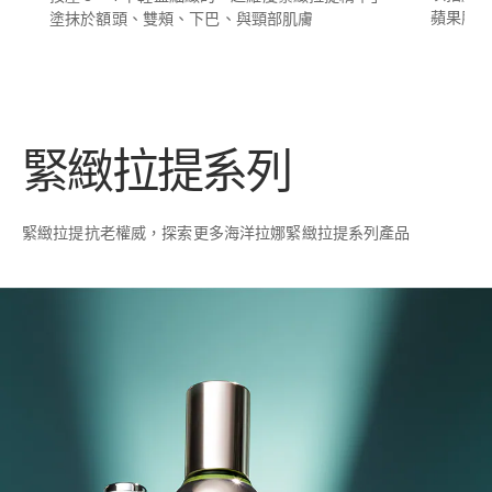
蘋果肌
塗抹於額頭、雙頰、下巴、與頸部肌膚
緊緻拉提系列
緊緻拉提抗老權威，探索更多海洋拉娜緊緻拉提系列產品