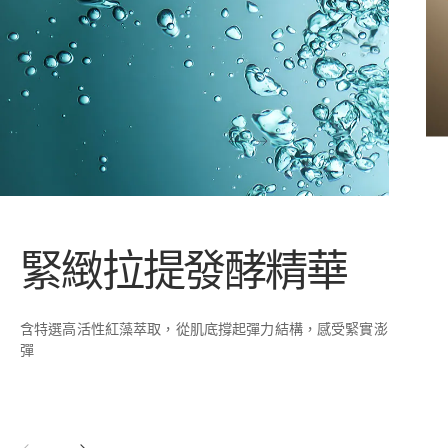
緊緻拉提發酵精華
含特選高活性紅藻萃取，從肌底撐起彈力結構，感受緊實澎
彈