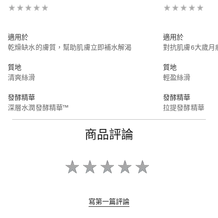
適用於
適用於
乾燥缺水的膚質，幫助肌膚立即補水解渴
對抗肌膚6大歲月
質地
質地
清爽絲滑
輕盈絲滑
發酵精華
發酵精華
深層水潤發酵精華™
拉提發酵精華
青春活膚發酵精華™
商品評論
功效
功效
深層補水，潤澤透亮
針對額紋、眉部、
點拉提緊緻，達
提供肌膚抗氧化保護n
寫第一篇評論