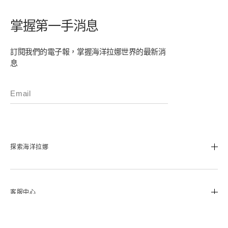
加入購物車
加入購物車
掌握第一手消息
訂閱我們的電子報，掌握海洋拉娜世界的最新消
息
探索海洋拉娜
我們的經典傳承
海洋拉娜極致工藝
客服中心
溯源奇蹟活凝金萃™
蔚藍之心基金
0800-668-800