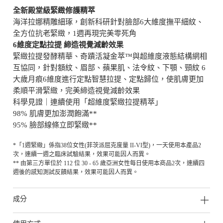
全新殿堂級緊緻修護精萃
海洋拉娜精雕細琢，創新科研針對臉部6大維度撫平細紋、
全方位抗老緊緻，1週再現完美零死角
6維度定點拉提 締造視覺減齡效果
緊緻拉提發酵精華、奇蹟活凝金萃™與超維度液態結構網相
互協同，針對額紋、眉部、蘋果肌、法令紋、下顎、頸紋 6
大歲月痕6維度進行定點智慧拉提、定點歸位，使肌膚更加
柔順平滑緊緻，完美締造視覺減齡效果
科學見證｜連續使用「超維度緊緻拉提精萃」
98% 肌膚更加澎潤飽滿**
95% 臉部線條立即緊緻**
*「1週緊緻」係指38位女性(菲茨派屈克度量 II-VI型)，一天使用本產品2
次，連續一週之臨床試驗結果，效果可能因人而異。
** 由第三方單位於 112 位 30 - 65 歲亞洲女性每日使用本商品2次，連續四
週後的感知測試反饋結果，效果可能因人而異。
成分