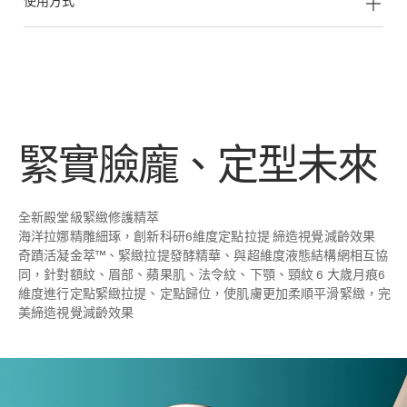
使用方式
緊實臉龐、定型未來
全新殿堂級緊緻修護精萃
海洋拉娜精雕細琢，創新科研6維度定點拉提 締造視覺減齡效果
奇蹟活凝金萃™、緊緻拉提發酵精華、與超維度液態結構網相互協
同，針對額紋、眉部、蘋果肌、法令紋、下顎、頸紋 6 大歲月痕6
維度進行定點緊緻拉提、定點歸位，使肌膚更加柔順平滑緊緻，完
美締造視覺減齡效果