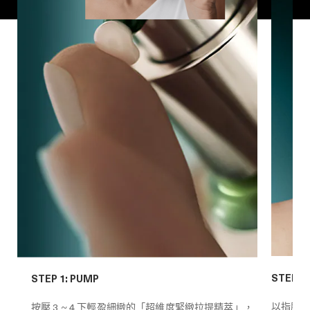
STEP 2
STEP 1: PUMP
以指腹
按壓 3 ~ 4 下輕盈細緻的「超維度緊緻拉提精萃」，