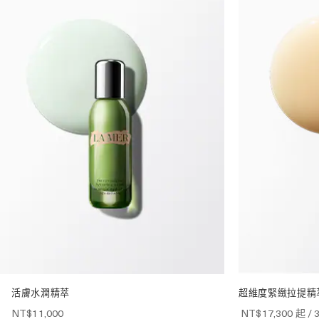
活膚水潤精萃
超維度緊緻拉提精
NT$11,000
NT$17,300
起 / 