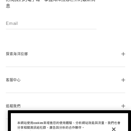
息
探索海洋拉娜
我們的經典傳承
海洋拉娜極致工藝
客服中心
溯源奇蹟活凝金萃™
蔚藍之心基金
0800-668-800
美麗加冕會員計畫
聯絡我們
追蹤我們
退換貨服務
運送服務
Instagram
本網站使用cookies來增進您的使用體驗、分析網站效能與流量，我們也會
分享相關資訊給社群、廣告與分析的合作夥伴。
查詢訂單
Facebook