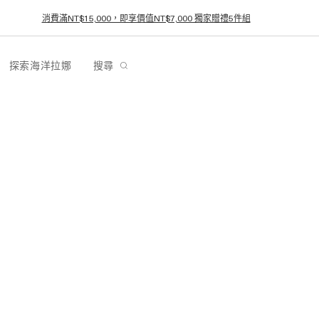
消費滿NT$15,000，即享價值NT$7,000 獨家贈禮5件組
探索海洋拉娜
搜尋
購買所有
海洋拉娜商品
瀏覽所有修護保養步驟。購買您最愛
的產品，進一步探索。