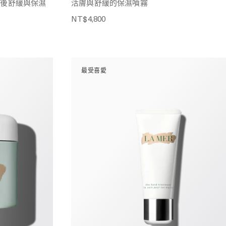
面後舒緩與保濕
活膚與舒緩的保濕噴霧
NT$4,800
最受喜愛