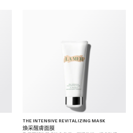
THE INTENSIVE REVITALIZING MASK
煥采醒膚面膜