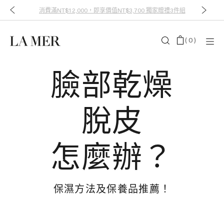
消費滿NT$12,000，即享價值NT$3,700 獨家贈禮3件組
(
0
)
臉部乾燥
脫皮
怎麼辦？
保濕方法及保養品推薦！