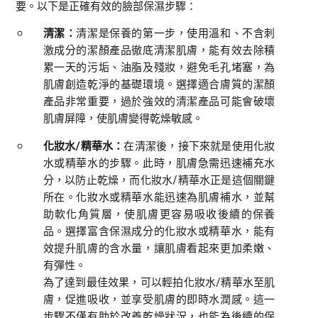
要。以下是正確有效的臉部保濕步驟：
清潔：
清潔是保養的第一步，使用溫和、不含刺
激成分的潔顏產品徹底清潔肌膚，能有效去除積
累一天的污垢、油脂及殘妝，避免毛孔堵塞，為
肌膚創造乾淨的基礎環境。選擇適合膚質的潔顏
產品非常重要，過於強效的清潔產品可能會破壞
肌膚屏障，使肌膚變得乾燥敏感。
化妝水/精華水：
在清潔後，接下來就是使用化妝
水或精華水的步驟。此時，肌膚急需迅速補充水
分，以防止乾燥，而化妝水/精華水正是這個關鍵
所在。化妝水或精華水能迅速為肌膚補水，並幫
助軟化角質層，使肌膚更容易吸收後續的保養
品。選擇富含保濕成分的化妝水或精華水，能有
效提升肌膚的含水量，讓肌膚看起來更加柔嫩、
有彈性。
為了達到最佳效果，可以輕拍化妝水/精華水至肌
膚，促進吸收，並享受肌膚的即時水潤感。這一
步驟不僅有助於改善乾燥狀況，也能為後續的保