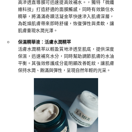
高滲透直導膜可迅速提高效補水。，獨特「微纖
維科技」打造舒適的面膜觸感，同時有效鎖住水
精華，將滿滿奇蹟活凝金萃快速滲入肌膚深層，
為乾燥肌膚帶來即時舒緩，恢復彈性與柔軟，讓
肌膚重現水潤光澤。
保濕精華液：活膚水潤精萃
活膚水潤精萃以輕盈質地滲透至肌底，提供深度
保濕，迅速補充水分，同時幫助調節肌膚的水油
平衡。其強效修護成分能明顯改善乾紋，讓肌膚
保持水潤、飽滿與彈性，呈現自然年輕的光采。