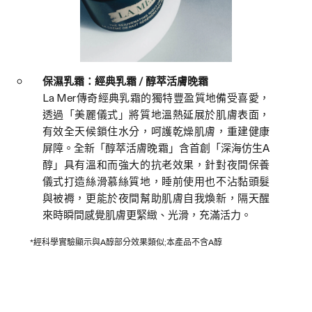
保濕乳霜：經典乳霜 / 醇萃活膚晚霜
La Mer傳奇經典乳霜的獨特豐盈質地備受喜愛，
透過「美麗儀式」將質地溫熱延展於肌膚表面，
有效全天候鎖住水分，呵護乾燥肌膚，重建健康
屏障。全新「醇萃活膚晚霜」含首創「深海仿生A
醇」具有溫和而強大的抗老效果，針對夜間保養
儀式打造絲滑慕絲質地，睡前使用也不沾黏頭髮
與被褥，更能於夜間幫助肌膚自我煥新，隔天醒
來時瞬間感覺肌膚更緊緻、光滑，充滿活力。
*經科學實驗顯示與A醇部分效果類似;本產品不含A醇