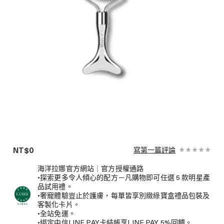
NT$0
寫第一篇評論
海洋拉娜官方網站｜官方授權通路
•探索更多令人傾心的配方－凡購物即可任選 5 款明星產
品試用禮。
•奢寵體驗豈止於護膚，每單皆享別緻綠寶盒禮品包裝及
客製化卡片。
•全站免運。
•綁定中信LINE PAY卡結帳享LINE PAY 5%回饋。