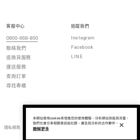
客服中心
追蹤我們
Instagram
0800-668-800
Facebook
聯絡我們
LINE
退換貨服務
運送服務
查詢訂單
尋找專櫃
本網站使用cookies來增進您的使用體驗、分析網站效能與流量，
我們也會分享相關資訊給社群、廣告與分析的合作夥伴。
隱私條款
條款與規則
Cookie 設定
正品保證
瞭解更多